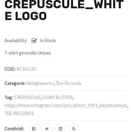
CREPUSCULE_WHIT
E LOGO
Availability:
In Stock
T-shirt girocollo Unisex
COD:
RCK0120
Categorie:
Abbigliamento
,
Tee-Records
Tag:
CREPUSCULE
,
GORY BLISTER
,
Https://www.instagram.com/gory_blister_1991_bloodstained/
,
TEE-RECORDS
Condividi: