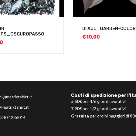
OR
DI’AUL_GARDEN-COLOR
OPS_OSCUROPASSO
€
10,00
00
Costi di spedizione per l'Ita
ni@matrixtshirt.it
5,50€
per 4/6 giorni lavorativi
@matrixtshirt.it
7,90€
per 1/2 giorni lavorativi
Gratuita
per ordini maggiori di 80
 340 4236014