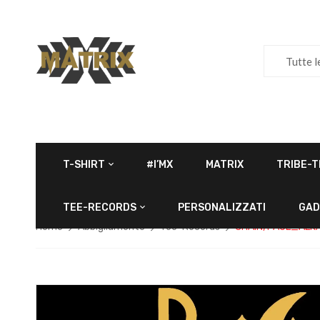
Tutte l
T-SHIRT
#I’MX
MATRIX
TRIBE-T
TEE-RECORDS
PERSONALIZZATI
GAD
Home
Abbigliamento
Tee-Records
CHAIN, PAUL_ALK