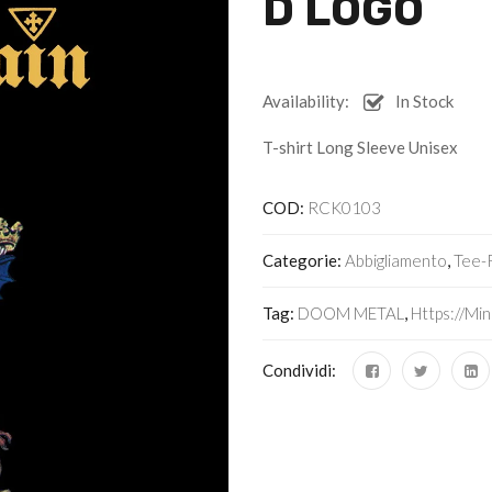
D LOGO
Availability:
In Stock
T-shirt Long Sleeve Unisex
COD:
RCK0103
Categorie:
Abbigliamento
,
Tee-
Tag:
DOOM METAL
,
Https://mi
Condividi: