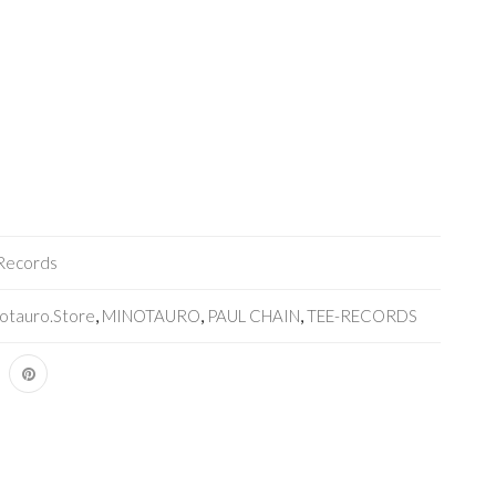
Records
notauro.store
,
MINOTAURO
,
PAUL CHAIN
,
TEE-RECORDS