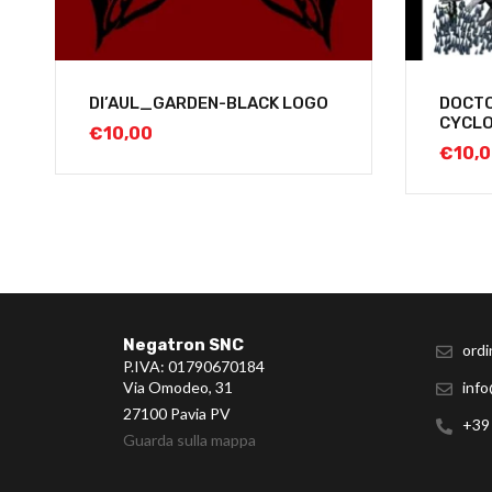
DI’AUL_GARDEN-BLACK LOGO
DOCT
CYCL
€
10,00
€
10,
Negatron SNC
ordi
P.IVA: 01790670184
Via Omodeo, 31
info
27100 Pavia PV
+39
Guarda sulla mappa