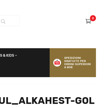
0
S & KIDS
SPEDIZIONI
GRATUITE PER
ORDINI SUPERIORI
A 80€
AUL_ALKAHEST-GOL