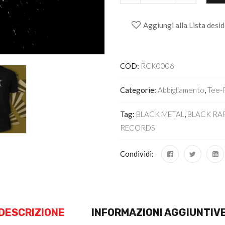
Aggiungi alla Lista desid
Alternative:
COD:
RCK0006
Categorie:
Abbigliamento
,
Tee-
Tag:
BLACK METAL
,
BLACK RA
RECORDS
Condividi:
DESCRIZIONE
INFORMAZIONI AGGIUNTIV