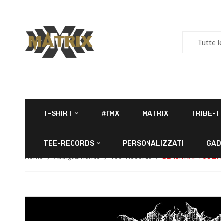
Tutte l
T-SHIRT
#I’MX
MATRIX
TRIBE-T
TEE-RECORDS
PERSONALIZZATI
GAD
Home
Abbigliamento
Tee-Records
BLACK RAPTUS_