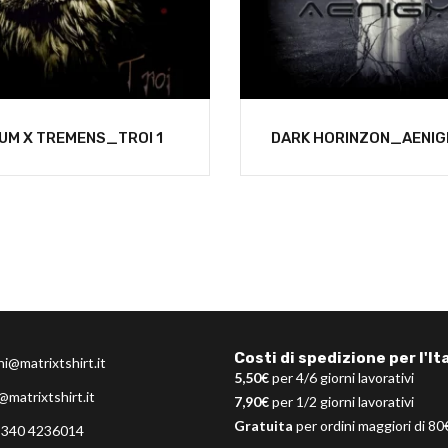
IUM X TREMENS_TROI 1
DARK HORINZON_AENI
Costi di spedizione per l'Ita
ni@matrixtshirt.it
5,50€
per 4/6 giorni lavorativi
@matrixtshirt.it
7,90€
per 1/2 giorni lavorativi
Gratuita
per ordini maggiori di 80
 340 4236014