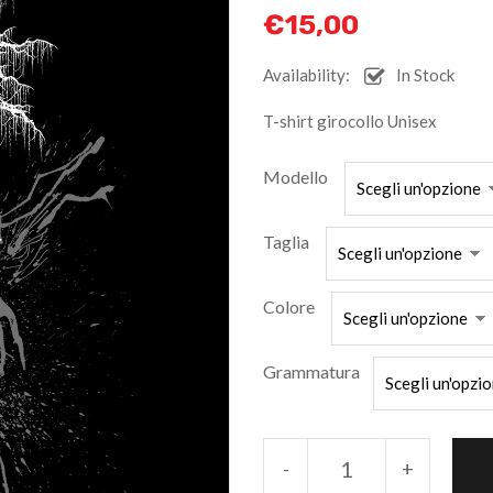
€
15,00
Availability:
In Stock
T-shirt girocollo Unisex
Modello
Taglia
Colore
Grammatura
-
+