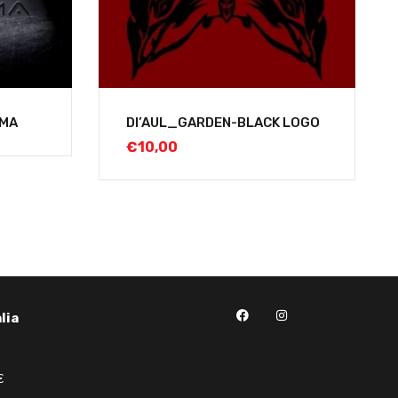
GMA
DI’AUL_GARDEN-BLACK LOGO
€
10,00
lia
€