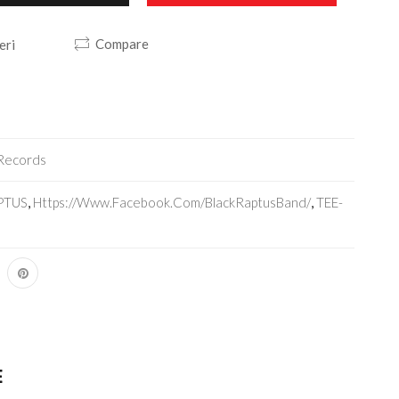
Compare
eri
Records
PTUS
,
Https://www.facebook.com/BlackRaptusBand/
,
TEE-
E