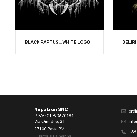
BLACK RAPTUS_WHITE LOGO
DELIR
Negatron SNC
ordi
P.IVA: 01790670184
Via Omodeo, 31
info
27100 Pavia PV
+39
Guarda sulla mappa