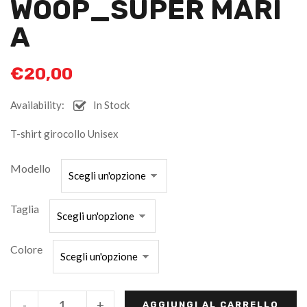
WOOP_SUPER MARI
A
€
20,00
Availability:
In Stock
T-shirt girocollo Unisex
Modello
Taglia
Colore
-
+
AGGIUNGI AL CARRELLO