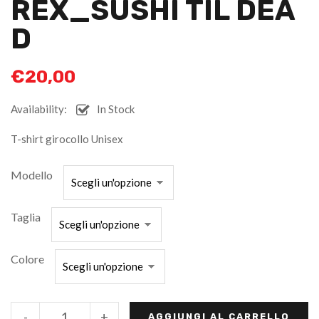
REX_SUSHI TIL DEA
D
€
20,00
Availability:
In Stock
T-shirt girocollo Unisex
Modello
Taglia
Colore
-
+
AGGIUNGI AL CARRELLO