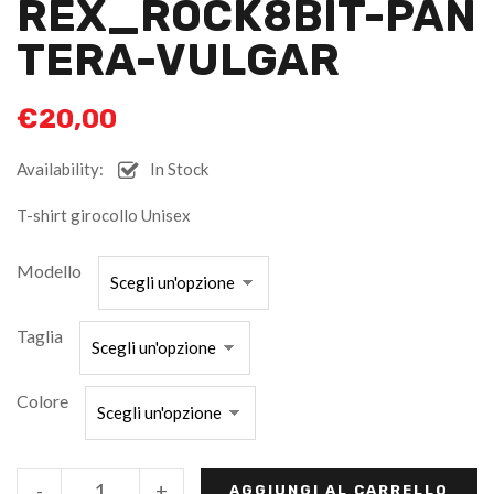
REX_ROCK8BIT-PAN
TERA-VULGAR
€
20,00
Availability:
In Stock
T-shirt girocollo Unisex
Modello
Taglia
Colore
-
+
AGGIUNGI AL CARRELLO