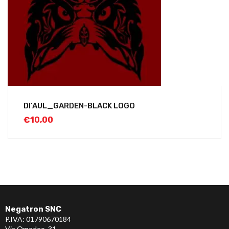
DI’AUL_GARDEN-BLACK LOGO
€
10,00
Negatron SNC
P.IVA: 01790670184
Via Omodeo, 31