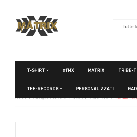
Tutte l
T-SHIRT
#I’MX
MATRIX
TRIBE-T
TEE-RECORDS
PERSONALIZZATI
GAD
Home
Abbigliamento
T-Shirt
Tribe-Tee
REX_DRUN