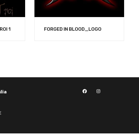
ROI 1
FORGED IN BLOOD_LOGO
lia
€