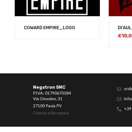
COWARD EMPIRE_LOGO
DI’AU
€
10,
Negatron SNC
ordi
P.IVA: 01790670184
Via Omodeo, 31
info
27100 Pavia PV
+39
Guarda sulla mappa