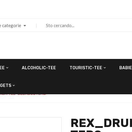
e categorie
EE
ALCOHOLIC-TEE
TOURISTIC-TEE
BABIE
GETS
KEN TEE-BEERBUSTERS
REX_DRU