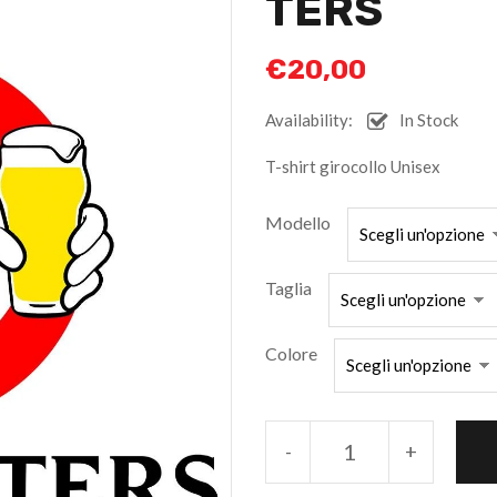
TERS
€
20,00
Availability:
In Stock
T-shirt girocollo Unisex
Modello
Taglia
Colore
-
+