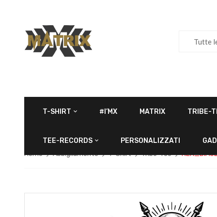
Tutte l
T-SHIRT
#I’MX
MATRIX
TRIBE-T
TEE-RECORDS
PERSONALIZZATI
GAD
Home
Abbigliamento
T-Shirt
Tribe-Tee
REX_DIAUL