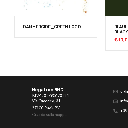
DAMMERCIDE_GREEN LOGO
DI’AU
BLACK
€
10,
Negatron SNC
ordi
P.IVA: 01790670184
Via Omodeo, 31
info
27100 Pavia PV
+39
Guarda sulla mappa