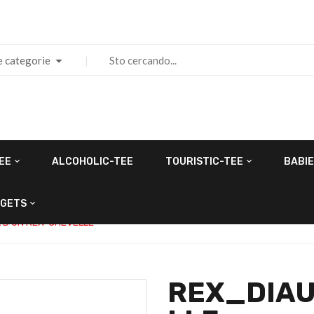
e categorie
EE
ALCOHOLIC-TEE
TOURISTIC-TEE
BABIE
GETS
 D’UN REX-CHEVELLE
REX_DIAU