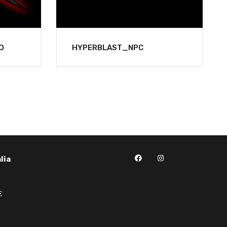
O
HYPERBLAST_NPC
lia
€