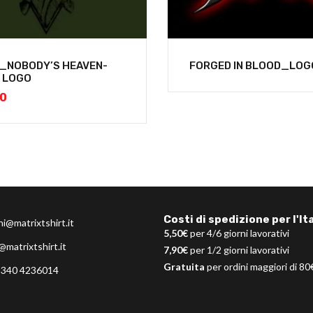
L_NOBODY’S HEAVEN-
FORGED IN BLOOD_LOG
 LOGO
00
Costi di spedizione per l'Ita
ni@matrixtshirt.it
5,50€
per 4/6 giorni lavorativi
@matrixtshirt.it
7,90€
per 1/2 giorni lavorativi
Gratuita
per ordini maggiori di 80
 340 4236014