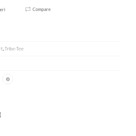
Compare
eri
rt
,
Tribe-Tee
E