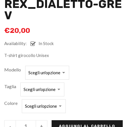
REX_DIALETTO-GRE
V
€
20,00
Availability:
In Stock
T-shirt girocollo Unisex
Modello
Taglia
Colore
-
+
AGGIUNGI AL CARRELLO