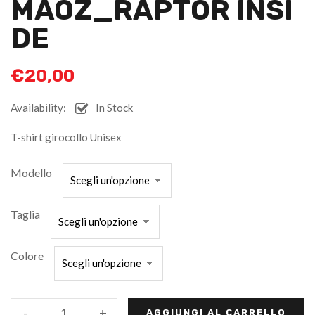
MAOZ_RAPTOR INSI
DE
€
20,00
Availability:
In Stock
T-shirt girocollo Unisex
Modello
Taglia
Colore
-
+
AGGIUNGI AL CARRELLO