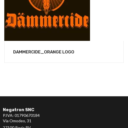
DAMMERCIDE_ORANGE LOGO
Negatron SNC
P.IVA: 01790670184
Via Omodeo, 31
27100 Pavia PV