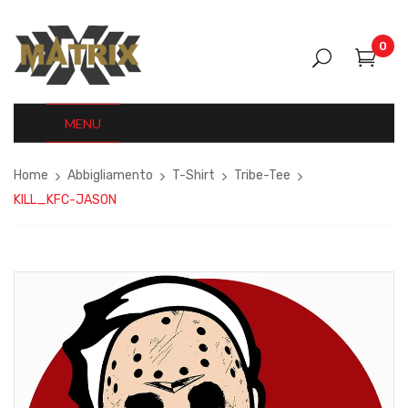
0
MENU
Home
Abbigliamento
T-Shirt
Tribe-Tee
KILL_KFC-JASON