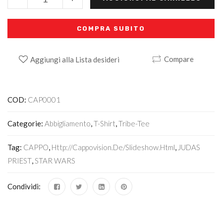
COMPRA SUBITO
Compare
Aggiungi alla Lista desideri
Alternative:
COD:
CAP0001
Categorie:
Abbigliamento
,
T-Shirt
,
Tribe-Tee
Tag:
CAPPO
,
Http://cappovision.de/slideshow.html
,
JUDAS
PRIEST
,
STAR WARS
Condividi: