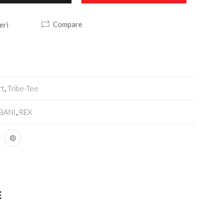
Compare
eri
rt
,
Tribe-Tee
BANI
,
REX
E