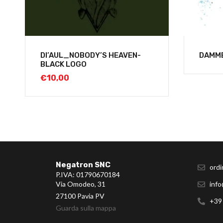
DI’AUL_NOBODY’S HEAVEN-
DAMM
BLACK LOGO
€
10,00
Negatron SNC
ordi
P.IVA: 01790670184
Via Omodeo, 31
info
27100 Pavia PV
+39
Guarda sulla mappa