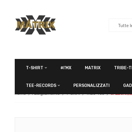
Tutte l
T-SHIRT
#I’MX
MATRIX
TRIBE-T
TEE-RECORDS
PERSONALIZZATI
GAD
Home
Abbigliamento
T-Shirt
Tribe-Tee
CALBONI_L