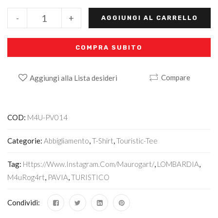
-
+
AGGIUNGI AL CARRELLO
COMPRA SUBITO
Compare
Aggiungi alla Lista desideri
Alternative:
COD:
M4U-PV014
Categorie:
Abbigliamento
,
T-Shirt
,
Touristic-Tee
Tag:
Https://www.instagram.com/maurogart/
,
LOMBARDIA
,
M4uRog4rt
,
PAVIA
,
TURISTICO
Condividi: