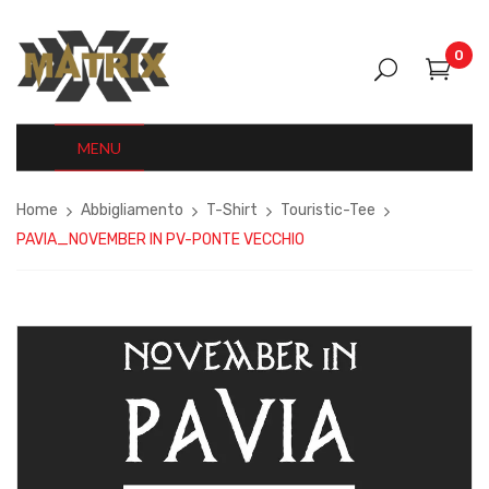
0
MENU
Home
Abbigliamento
T-Shirt
Touristic-Tee
PAVIA_NOVEMBER IN PV-PONTE VECCHIO