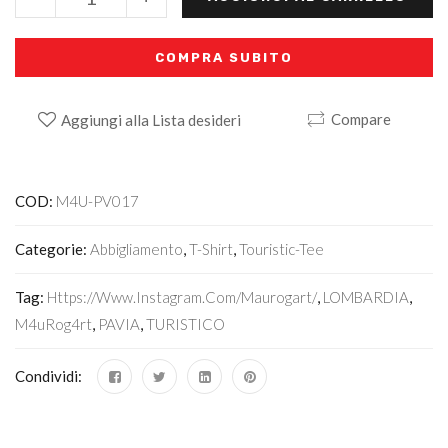
COMPRA SUBITO
Compare
Aggiungi alla Lista desideri
Alternative:
COD:
M4U-PV017
Categorie:
Abbigliamento
,
T-Shirt
,
Touristic-Tee
Tag:
Https://www.instagram.com/maurogart/
,
LOMBARDIA
,
M4uRog4rt
,
PAVIA
,
TURISTICO
Condividi: