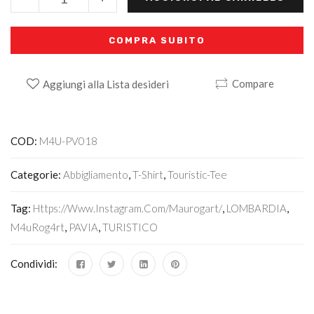
COMPRA SUBITO
Compare
Aggiungi alla Lista desideri
Alternative:
COD:
M4U-PV018
Categorie:
Abbigliamento
,
T-Shirt
,
Touristic-Tee
Tag:
Https://www.instagram.com/maurogart/
,
LOMBARDIA
,
M4uRog4rt
,
PAVIA
,
TURISTICO
Condividi: