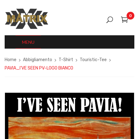
0
MENU
Home
Abbigliamento
T-Shirt
Touristic-Tee
PAVIA_I’VE SEEN PV-LOGO BIANCO