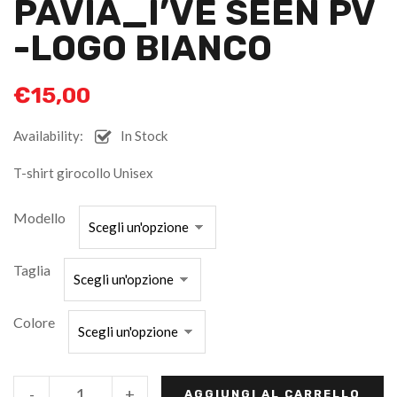
PAVIA_I’VE SEEN PV
-LOGO BIANCO
€
15,00
Availability:
In Stock
T-shirt girocollo Unisex
Modello
Taglia
Colore
-
+
AGGIUNGI AL CARRELLO