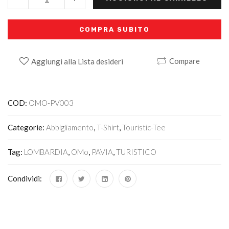
COMPRA SUBITO
Compare
Aggiungi alla Lista desideri
Alternative:
COD:
OMO-PV003
Categorie:
Abbigliamento
,
T-Shirt
,
Touristic-Tee
Tag:
LOMBARDIA
,
OMo
,
PAVIA
,
TURISTICO
Condividi: