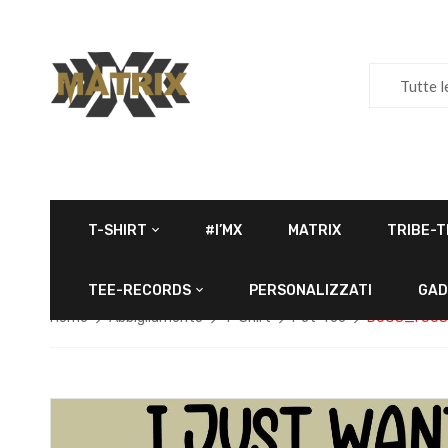
Tutte l
T-SHIRT
#I’MX
MATRIX
TRIBE-T
TEE-RECORDS
PERSONALIZZATI
GAD
Home
Abbigliamento
T-Shirt
Pet-Tee
DOGS_I JUS