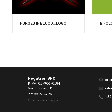
FORGED IN BLOOD_LOGO
BIFO
Negatron SNC
ordi
P.IVA: 01790670184
Via Omodeo, 31
info
27100 Pavia PV
+39
Guarda sulla mappa