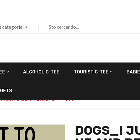
e categorie
EE
ALCOHOLIC-TEE
TOURISTIC-TEE
BABIE
GETS
T WANT DRINK WINE AND PET MY DOG
DOGS_I J