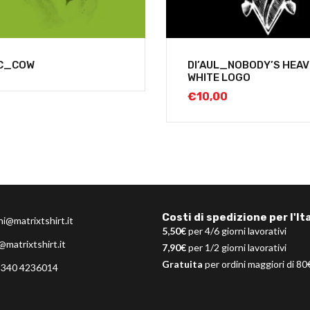
LC_COW
DI’AUL_NOBODY’S HEAV
WHITE LOGO
€
10,00
Costi di spedizione per l'Ita
ni@matrixtshirt.it
5,50€
per 4/6 giorni lavorativi
@matrixtshirt.it
7,90€
per 1/2 giorni lavorativi
Gratuita
per ordini maggiori di 80
 340 4236014