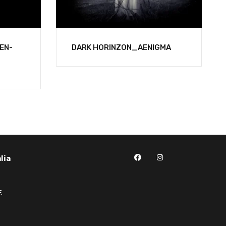
EN-
DARK HORINZON_AENIGMA
lia
€