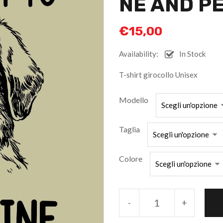
NE AND P
€
15,00
Availability:
In Stock
T-shirt girocollo Unisex
Modello
Taglia
Colore
-
+