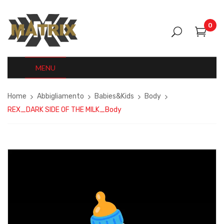
0
MENU
Home
Abbigliamento
Babies&Kids
Body
REX_DARK SIDE OF THE MILK_Body