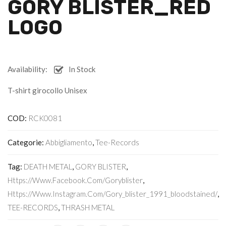
GORY BLISTER_RED
LOGO
Availability:
In Stock
T-shirt girocollo Unisex
COD:
RCK0081
Categorie:
Abbigliamento
,
Tee-Records
Tag:
DEATH METAL
,
GORY BLISTER
,
Https://www.facebook.com/goryblister
,
Https://www.instagram.com/gory_blister_1991_bloodstained/
,
TEE-RECORDS
,
THRASH METAL