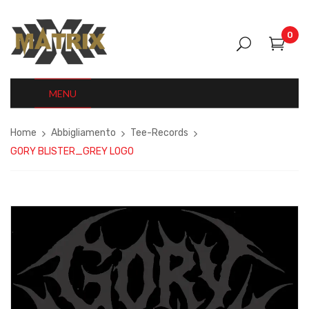
0
MENU
Home
Abbigliamento
Tee-Records
GORY BLISTER_GREY LOGO