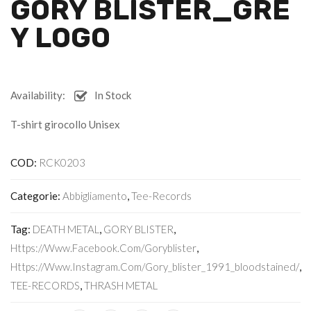
GORY BLISTER_GRE
Y LOGO
Availability:
In Stock
T-shirt girocollo Unisex
COD:
RCK0203
Categorie:
Abbigliamento
,
Tee-Records
Tag:
DEATH METAL
,
GORY BLISTER
,
Https://www.facebook.com/goryblister
,
Https://www.instagram.com/gory_blister_1991_bloodstained/
,
TEE-RECORDS
,
THRASH METAL